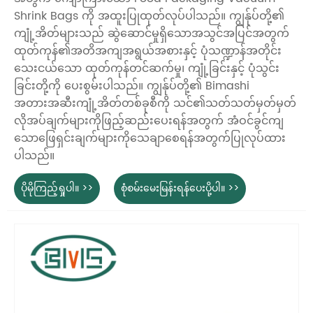
Shrink Bags ကို အထူးပြုထုတ်လုပ်ပါသည်။ ကျွန်ုပ်တို့၏
ကျုံ့အိတ်များသည် ဆွဲဆောင်မှုရှိသောအသွင်အပြင်အတွက်
ထုတ်ကုန်၏အတိအကျအရွယ်အစားနှင့် ပုံသဏ္ဍာန်အတိုင်း
သေးငယ်သော ထုတ်ကုန်တင်ဆက်မှု၊ ကျုံ့ခြင်းနှင့် ပုံသွင်း
ခြင်းတို့ကို ပေးစွမ်းပါသည်။ ကျွန်ုပ်တို့၏ Bimashi
အတားအဆီးကျုံ့အိတ်တစ်ခုစီကို သင်၏သတ်သတ်မှတ်မှတ်
လိုအပ်ချက်များကိုဖြည့်ဆည်းပေးရန်အတွက် အံဝင်ခွင်ကျ
သောဖြေရှင်းချက်များကိုသေချာစေရန်အတွက်ပြုလုပ်ထား
ပါသည်။
ပိုမိုကြည့်ရှုပါ။ >>
စုံစမ်းမေးမြန်းရန်ပေးပို့ပါ။ >>