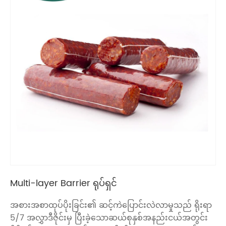
Multi-layer Barrier ရုပ်ရှင်
အစားအစာထုပ်ပိုးခြင်း၏ ဆင့်ကဲပြောင်းလဲလာမှုသည် ရိုးရာ
5/7 အလွှာဒီဇိုင်းမှ ပြီးခဲ့သောဆယ်စုနှစ်အနည်းငယ်အတွင်း