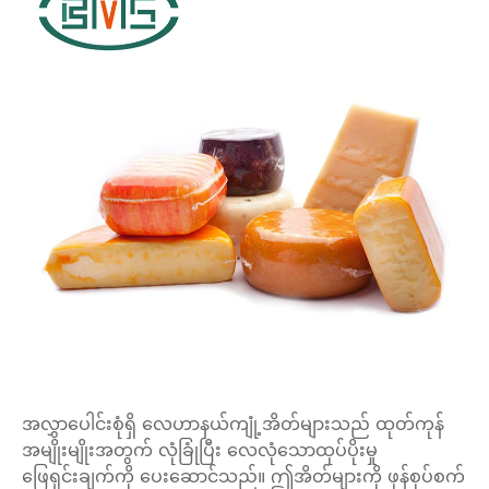
အလွှာပေါင်းစုံရှိ လေဟာနယ်ကျုံ့အိတ်များသည် ထုတ်ကုန်
အမျိုးမျိုးအတွက် လုံခြုံပြီး လေလုံသောထုပ်ပိုးမှု
ဖြေရှင်းချက်ကို ပေးဆောင်သည်။ ဤအိတ်များကို ဖုန်စုပ်စက်