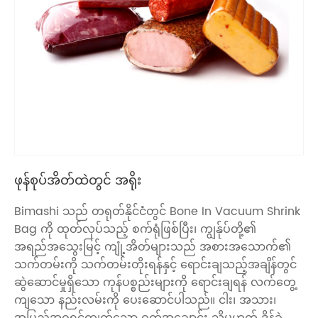
ဖုန်စုပ်အိတ်ထဲတွင် အရိုး
Bimashi သည် တရုတ်နိုင်ငံတွင် Bone In Vacuum Shrink
Bag ကို ထုတ်လုပ်သည့် စက်ရုံဖြစ်ပြီး၊ ကျွန်ုပ်တို့၏
အရည်အသွေးမြင့် ကျုံ့အိတ်များသည် အစားအသောက်၏
သက်တမ်းကို သက်တမ်းတိုးရန်နှင့် ရောင်းချသည့်အချိန်တွင်
ဆွဲဆောင်မှုရှိသော ကုန်ပစ္စည်းများကို ရောင်းချရန် လက်တွေ့
ကျသော နည်းလမ်းကို ပေးဆောင်ပါသည်။ ငါး၊ အသား၊