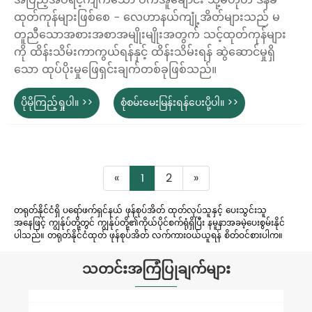
အပြည့်အဝရင့်ကျက်သော ဝက်အူချောင်း သို့မဟုတ် ဒိန်ခဲ
ထုတ်ကုန်များဖြစ်စေ - လေဟာနယ်ကျုံ့အိတ်များသည် မ
တူညီသောအစားအစာအမျိုးမျိုးအတွက် သင့်ထုတ်ကုန်များ
ကို ထိန်းသိမ်းကာကွယ်ရန်နှင့် ထိန်းသိမ်းရန် ဆွဲဆောင်မှုရှိ
သော ထုပ်ပိုးမှုဖြေရှင်းချက်တစ်ခုဖြစ်သည်။
ပိုမိုကြည့်ရှုပါ။ >>
စုံစမ်းမေးမြန်းရန်ပေးပို့ပါ။ >>
«
1
2
»
တရုတ်နိုင်ငံရှိ ပရော်ဖက်ရှင်နယ် ဖုန်စုပ်အိတ် ထုတ်လုပ်သူနှင့် ပေးသွင်းသူ
အနေဖြင့် ကျွန်ုပ်တို့တွင် ကျွန်ုပ်တို့၏ကိုယ်ပိုင်စက်ရုံရှိပြီး နမူနာအခမဲ့ပေးစွမ်းနိုင်
ပါသည်။ တရုတ်နိုင်ငံထုတ် ဖုန်စုပ်အိတ် လက်ကားဝယ်ယူရန် စိတ်ဝင်စားပါက။
သတင်းအကြံပြုချက်များ