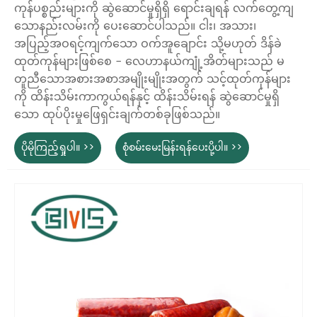
ကုန်ပစ္စည်းများကို ဆွဲဆောင်မှုရှိရှိ ရောင်းချရန် လက်တွေ့ကျ
သောနည်းလမ်းကို ပေးဆောင်ပါသည်။ ငါး၊ အသား၊
အပြည့်အဝရင့်ကျက်သော ဝက်အူချောင်း သို့မဟုတ် ဒိန်ခဲ
ထုတ်ကုန်များဖြစ်စေ - လေဟာနယ်ကျုံ့အိတ်များသည် မ
တူညီသောအစားအစာအမျိုးမျိုးအတွက် သင့်ထုတ်ကုန်များ
ကို ထိန်းသိမ်းကာကွယ်ရန်နှင့် ထိန်းသိမ်းရန် ဆွဲဆောင်မှုရှိ
သော ထုပ်ပိုးမှုဖြေရှင်းချက်တစ်ခုဖြစ်သည်။
ပိုမိုကြည့်ရှုပါ။ >>
စုံစမ်းမေးမြန်းရန်ပေးပို့ပါ။ >>