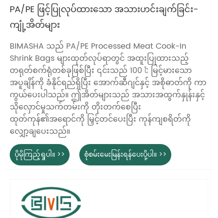
PA/PE ဖြင့်ပြုလုပ်ထားသော အသားဟင်းချက်ခြင်း-
ကျုံ့အိတ်များ
BIMASHA သည် PA/PE Processed Meat Cook-In
Shrink Bags များထုတ်လုပ်ရာတွင် အထူးပြုထားသည့်
တရုတ်စက်ရုံတစ်ခုဖြစ်ပြီး ၎င်းသည် 100 ℃ မြင့်မားသော
အပူချိန်ကို ခံနိုင်ရည်ရှိပြီး အောက်ဆီဂျင်နှင့် အစိုဓာတ်ကို ကာ
ကွယ်ပေးပါသည်။ ဤအိတ်များသည် အသားအထွက်နှုန်းနှင့်
သိုလှောင်မှုသက်တမ်းကို တိုးတက်စေပြီး
ထုတ်ကုန်၏အရောင်ကို မြှင့်တင်ပေးပြီး ကုန်ကျစရိတ်ကို
လျှော့ချပေးသည်။
ပိုမိုကြည့်ရှုပါ။ >>
စုံစမ်းမေးမြန်းရန်ပေးပို့ပါ။ >>