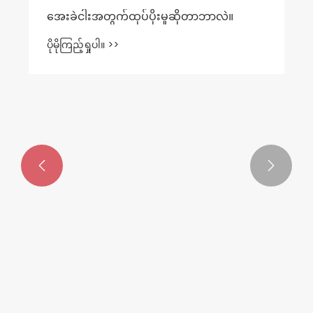


အေးခဲငါးအတွက်ထုပ်ပိုးမှုဆိုတာဘာလဲ။
ပိုမိုကြည့်ရှုပါ။ >>