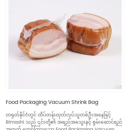
Food Packaging Vacuum Shrink Bag
တရုတ်နိုင်ငံတွင် ထိပ်တန်းထုတ်လုပ်သူတစ်ဦးအနေဖြင့်
Bimashi သည် ၎င်းတို့၏ အရည်အသွေးနှင့် စွမ်းဆောင်ရည်
အတွက် ကျော်ကြားသော Food Packaging Vacuum