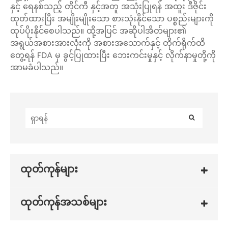
နှင့် ရေနစ်သည့် တိုင်ကီ နှင့်အတူ အသုံးပြုရန် အထူး ဒီဇိုင်း
ထုတ်ထားပြီး အမျိုးမျိုးသော စားသုံးနိုင်သော ပစ္စည်းများကို
ထုပ်ပိုးနိုင်စေပါသည်။ ထို့အပြင် အဆိုပါအိတ်များ၏
အရွယ်အစားအားလုံးကို အစားအသောက်နှင့် တိုက်ရိုက်ထိ
တွေ့ရန် FDA မှ ခွင့်ပြုထားပြီး ဘေးကင်းမှုနှင့် လိုက်နာမှုတို့ကို
အာမခံပါသည်။
ထုတ်ကုန်များ
ထုတ်ကုန်အသစ်များ