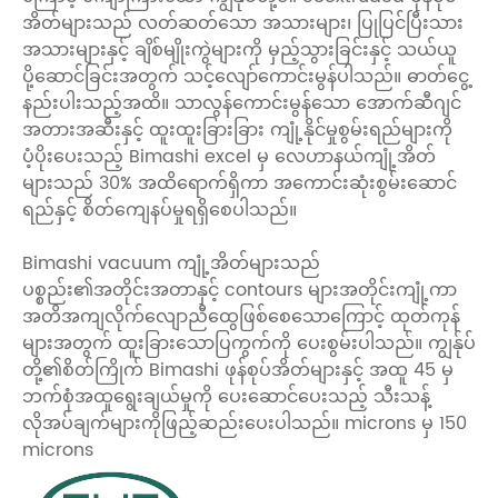
အိတ်များသည် လတ်ဆတ်သော အသားများ၊ ပြုပြင်ပြီးသား
အသားများနှင့် ချိစ်မျိုးကွဲများကို မှည့်သွားခြင်းနှင့် သယ်ယူ
ပို့ဆောင်ခြင်းအတွက် သင့်လျော်ကောင်းမွန်ပါသည်။ ဓာတ်ငွေ့
နည်းပါးသည့်အထိ။ သာလွန်ကောင်းမွန်သော အောက်ဆီဂျင်
အတားအဆီးနှင့် ထူးထူးခြားခြား ကျုံ့နိုင်မှုစွမ်းရည်များကို
ပံ့ပိုးပေးသည့် Bimashi excel မှ လေဟာနယ်ကျုံ့အိတ်
များသည် 30% အထိရောက်ရှိကာ အကောင်းဆုံးစွမ်းဆောင်
ရည်နှင့် စိတ်ကျေနပ်မှုရရှိစေပါသည်။
Bimashi vacuum ကျုံ့အိတ်များသည်
ပစ္စည်း၏အတိုင်းအတာနှင့် contours များအတိုင်းကျုံ့ကာ
အတိအကျလိုက်လျောညီထွေဖြစ်စေသောကြောင့် ထုတ်ကုန်
များအတွက် ထူးခြားသောပြကွက်ကို ပေးစွမ်းပါသည်။ ကျွန်ုပ်
တို့၏စိတ်ကြိုက် Bimashi ဖုန်စုပ်အိတ်များနှင့် အထူ 45 မှ
ဘက်စုံအထူရွေးချယ်မှုကို ပေးဆောင်ပေးသည့် သီးသန့်
လိုအပ်ချက်များကိုဖြည့်ဆည်းပေးပါသည်။ microns မှ 150
microns