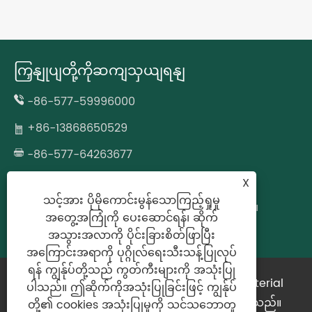
ကြှနျုပျတို့ကိုဆကျသှယျရနျ
-86-577-59996000
+86-13868650529
-86-577-64263677
wzcjpack@gmail.com
X
သင့်အား ပိုမိုကောင်းမွန်သောကြည့်ရှုမှု
No.677 Fazhan လမ်း၊ Longgang၊ Wenzhou၊
အတွေ့အကြုံကို ပေးဆောင်ရန်၊ ဆိုက်
Zhejiang ပြည်နယ်၊ တရုတ်
အသွားအလာကို ပိုင်းခြားစိတ်ဖြာပြီး
အကြောင်းအရာကို ပုဂ္ဂိုလ်ရေးသီးသန့်ပြုလုပ်
ရန် ကျွန်ုပ်တို့သည် ကွတ်ကီးများကို အသုံးပြု
မူပိုင်ခွင့် © 2024 Zhejiang Bimashi New Material
ပါသည်။ ဤဆိုက်ကိုအသုံးပြုခြင်းဖြင့် ကျွန်ုပ်
Technology Co.,Ltd. မူပိုင်ခွင့်ကိုလက်ဝယ်ထားသည်။
တို့၏ cookies အသုံးပြုမှုကို သင်သဘောတူ