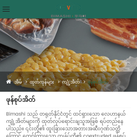
အိမ်
ထုတ်ကုန်များ
ကျုံ့အိတ်
ဖုန်စုပ်အိတ်
ဖုန်စုပ်အိတ်
Bimashi သည် တရုတ်နိုင်ငံတွင် ထင်ရှားသော လေဟာနယ်
ကျုံ့အိတ်များကို ထုတ်လုပ်ရောင်းချသူအဖြစ် ရပ်တည်နေ
ပါသည်။ ၎င်းတို့၏ ထူးခြားသောအတားအဆီးဂုဏ်သတ္တိ
ကြောင့် ကျော်ကြားသော ကျွန်ုပ်တို့၏ coextruded ဖုန်စုပ်