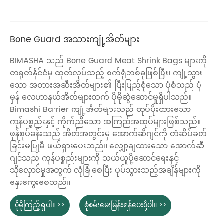
Bone Guard အသားကျုံ့အိတ်များ
BIMASHA သည် Bone Guard Meat Shrink Bags များကို
တရုတ်နိုင်ငံမှ ထုတ်လုပ်သည့် စက်ရုံတစ်ခုဖြစ်ပြီး၊ ကျုံ့သွား
သော အတားအဆီးအိတ်များ၏ ပြီးပြည့်စုံသော ပုံစံသည် ပုံ
မှန် လေဟာနယ်အိတ်များထက် ပိုမိုဆွဲဆောင်မှုရှိပါသည်။
Bimashi Barrier ကျုံ့အိတ်များသည် ထုပ်ပိုးထားသော
ကုန်ပစ္စည်းနှင့် ကိုက်ညီသော အကြည်အထုပ်များဖြစ်သည်။
ဖုန်စုပ်ခန်းသည် အိတ်အတွင်းမှ အောက်ဆီဂျင်ကို တံဆိပ်ခတ်
ခြင်းမပြုမီ ဖယ်ရှားပေးသည်။ လျှော့ချထားသော အောက်ဆီ
ဂျင်သည် ကုန်ပစ္စည်းများကို သယ်ယူပို့ဆောင်ရေးနှင့်
သိုလှောင်မှုအတွက် လုံခြုံစေပြီး ပုပ်သွားသည့်အချိန်များကို
နှေးကွေးစေသည်။
ပိုမိုကြည့်ရှုပါ။ >>
စုံစမ်းမေးမြန်းရန်ပေးပို့ပါ။ >>