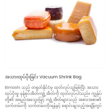
အသားထုပ်ပိုးခြင်း Vacuum Shrink Bag
Bimashi သည် တရုတ်နိုင်ငံမှ ထုတ်လုပ်သူဖြစ်ပြီး အသား
ထုပ်ပိုးမှု ဖုန်စုပ်အိတ်ကျုံ့အိတ်ကို ထုတ်လုပ်ပါသည်။ ကျွန်ုပ်
တို့၏ အရည်အသွေးမြင့် ကျုံ့အိတ်များသည် အစားအစာ၏
သက်တမ်းကို သက်တမ်းတိုးရန်နှင့် ရောင်းချသည့်အချိန်တွင်