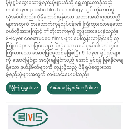
ပိုမိုရှုပ်ထွေးသောဖွဲ့စည်းပုံများဆီသို့ ရွေ့လျားလာခဲ့သည့်
multilayer plastic film technology တွင် တိုးတက်မှု
လိုအပ်ပါသည်။ ပိုမိုကောင်းမွန်သော အတားအဆီးဂုဏ်သတ္တိ
များအတွက် စားသောက်ကုန်လုပ်ငန်း၏ ကြီးထွားလာနေသော
ဝယ်လိုအားကြောင့် ဤတိုးတက်မှုကို တွန်းအားပေးခဲ့သည်။
9-layer coextruded films များ ပေါ်ထွန်းလာခြင်းနှင့် လူ
ကြိုက်များလာခြင်းသည် ပြီးခဲ့သော ဆယ်စုနှစ်ငါးခုအတွင်း
ကြီးမားသော အောင်မြင်မှုတစ်ခုဖြစ်ပြီး 9-layer ရုပ်ရှင်များ
ကို အောင်မြင်စွာ အသုံးချခြင်းသည် အောင်မြင်ရန် ဖြစ်နိုင်ချေ
ရှိသော နယ်နိမိတ်များကို တွန်းပို့သည့် ပိုမိုရှုပ်ထွေးသော
ဖွဲ့စည်းပုံများအတွက် လမ်းခင်းပေးပါသည်။
ပိုမိုကြည့်ရှုပါ။ >>
စုံစမ်းမေးမြန်းရန်ပေးပို့ပါ။ >>