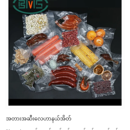
အတားအဆီးလေဟာနယ်အိတ်