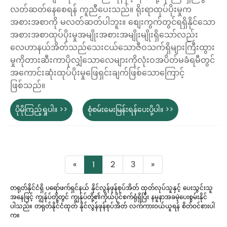
လတ်ဆတ်နေစေရန် ကူညီပေးသည်။ ရိုးရာထုပ်ပိုးမှုက
အစားအစာကို မလတ်ဆတ်ပါဘူး။ စျေးကွက်တွင်ရရှိနိုင်သော
အစားအစာထုပ်ပိုးမှုအမျိုးအစားအမျိုးမျိုးရှိသော်လည်း
လေဟာနယ်အိတ်သည်သေးငယ်သောဇီဝသက်ရှိများကြီးထွား
မှုကိုတားဆီးကာပိုလျှံသောလေများကိုလုံးဝအပိတ်မခံရမီတွင်
အကောင်းဆုံးထုပ်ပိုးမှုဖြေရှင်းချက်ဖြစ်သောကြောင့်
ဖြစ်သည်။
ပိုမိုကြည့်ရှုပါ။ >>
စုံစမ်းမေးမြန်းရန်ပေးပို့ပါ။ >>
«
1
2
3
»
တရုတ်နိုင်ငံရှိ ပရော်ဖက်ရှင်နယ် နိုင်လွန်ဖုန်စုပ်အိတ် ထုတ်လုပ်သူနှင့် ပေးသွင်းသူ
အနေဖြင့် ကျွန်ုပ်တို့တွင် ကျွန်ုပ်တို့၏ကိုယ်ပိုင်စက်ရုံရှိပြီး နမူနာအခမဲ့ပေးစွမ်းနိုင်
ပါသည်။ တရုတ်နိုင်ငံထုတ် နိုင်လွန်ဖုန်စုပ်အိတ် လက်ကားဝယ်ယူရန် စိတ်ဝင်စားပါ
က။