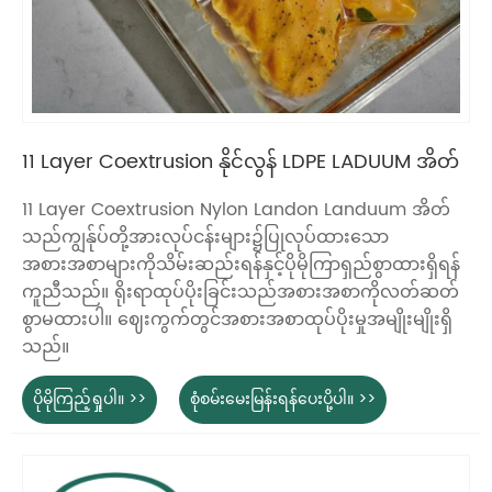
11 Layer Coextrusion နိုင်လွန် LDPE LADUUM အိတ်
11 Layer Coextrusion Nylon Landon Landuum အိတ်
သည်ကျွန်ုပ်တို့အားလုပ်ငန်းများ၌ပြုလုပ်ထားသော
အစားအစာများကိုသိမ်းဆည်းရန်နှင့်ပိုမိုကြာရှည်စွာထားရှိရန်
ကူညီသည်။ ရိုးရာထုပ်ပိုးခြင်းသည်အစားအစာကိုလတ်ဆတ်
စွာမထားပါ။ ဈေးကွက်တွင်အစားအစာထုပ်ပိုးမှုအမျိုးမျိုးရှိ
သည်။
ပိုမိုကြည့်ရှုပါ။ >>
စုံစမ်းမေးမြန်းရန်ပေးပို့ပါ။ >>