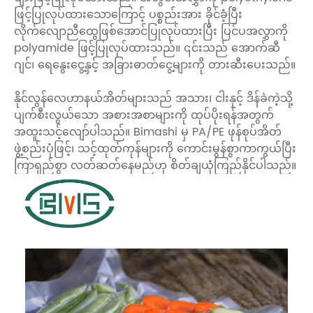
ဖြင့်ပြုလုပ်ထားသောကြောင့် ပစ္စည်းအား ခိုင်ခံ့ပြီး
လိုက်လျောညီထွေဖြစ်အောင်ပြုလုပ်ထားပြီး ပြင်ပအလွှာကို
polyamide ဖြင့်ပြုလုပ်ထားသည်။ ၎င်းသည် အောက်ဆီ
ဂျင်၊ ရေနွေးငွေ့နှင့် အခြားဓာတ်ငွေ့များကို တားဆီးပေးသည်။
နိုင်လွန်လေဟာနယ်အိတ်များသည် အသား၊ ငါးနှင့် ဒိန်ခဲကဲ့သို့
ပျက်စီးလွယ်သော အစားအစာများကို ထုပ်ပိုးရန်အတွက်
အထူးသင့်လျော်ပါသည်။ Bimashi မှ PA/PE ဖုန်စုပ်အိတ်
ဖွဲ့စည်းပုံဖြင့်၊ သင့်ထုတ်ကုန်များကို ကောင်းမွန်စွာကာကွယ်ပြီး
ကြာရှည်စွာ လတ်ဆတ်နေမည်ဟု စိတ်ချယုံကြည်နိုင်ပါသည်။