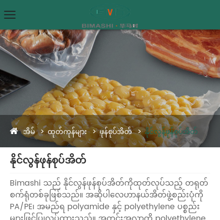
အိမ်
ထုတ်ကုန်များ
ဖုန်စုပ်အိတ်
နိုင်လွန်ဖုန်စုပ်အိတ်
နိုင်လွန်ဖုန်စုပ်အိတ်
Bimashi သည် နိုင်လွန်ဖုန်စုပ်အိတ်ကိုထုတ်လုပ်သည့် တရုတ်
စက်ရုံတစ်ခုဖြစ်သည်။ အဆိုပါလေဟာနယ်အိတ်ဖွဲ့စည်းပုံကို
PA/PE၊ အမည်ရ polyamide နှင့် polyethylene ပစ္စည်း
များဖြင့်ပြုလုပ်ထားသည်။ အတွင်းအလွှာကို polyethylene