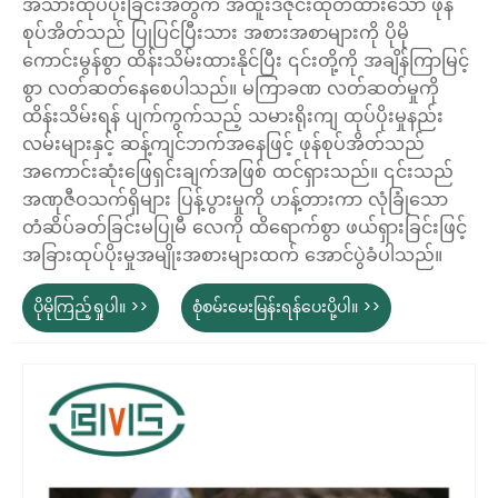
အသားထုပ်ပိုးခြင်းအတွက် အထူးဒီဇိုင်းထုတ်ထားသော ဖုန်
စုပ်အိတ်သည် ပြုပြင်ပြီးသား အစားအစာများကို ပိုမို
ကောင်းမွန်စွာ ထိန်းသိမ်းထားနိုင်ပြီး ၎င်းတို့ကို အချိန်ကြာမြင့်
စွာ လတ်ဆတ်နေစေပါသည်။ မကြာခဏ လတ်ဆတ်မှုကို
ထိန်းသိမ်းရန် ပျက်ကွက်သည့် သမားရိုးကျ ထုပ်ပိုးမှုနည်း
လမ်းများနှင့် ဆန့်ကျင်ဘက်အနေဖြင့် ဖုန်စုပ်အိတ်သည်
အကောင်းဆုံးဖြေရှင်းချက်အဖြစ် ထင်ရှားသည်။ ၎င်းသည်
အဏုဇီဝသက်ရှိများ ပြန့်ပွားမှုကို ဟန့်တားကာ လုံခြုံသော
တံဆိပ်ခတ်ခြင်းမပြုမီ လေကို ထိရောက်စွာ ဖယ်ရှားခြင်းဖြင့်
အခြားထုပ်ပိုးမှုအမျိုးအစားများထက် အောင်ပွဲခံပါသည်။
ပိုမိုကြည့်ရှုပါ။ >>
စုံစမ်းမေးမြန်းရန်ပေးပို့ပါ။ >>