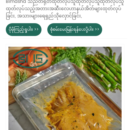
Bimasha သည်တရုတ်ထုတ်လုပ်သူထုတ်လုပ်သူထုတ်လုပ်သူ
ထုတ်လုပ်သည့်အတားအဆီးလေဟာနယ်အိတ်များထုတ်လုပ်
ခြင်း, အသားများရေရှည်သိုလှောင်ခြင်း,
ပိုမိုကြည့်ရှုပါ။ >>
စုံစမ်းမေးမြန်းရန်ပေးပို့ပါ။ >>