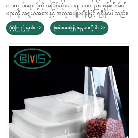
ကာကွယ်ရေးတို့ကို အမြင့်ဆုံးသေချာစေသည်။ ဖုန်စုပ်အိတ်
များကို အရွယ်အစားနှင့် အထူအမျိုးမျိုးဖြင့် ရရှိနိုင်ပါသည်။
ပိုမိုကြည့်ရှုပါ။ >>
စုံစမ်းမေးမြန်းရန်ပေးပို့ပါ။ >>