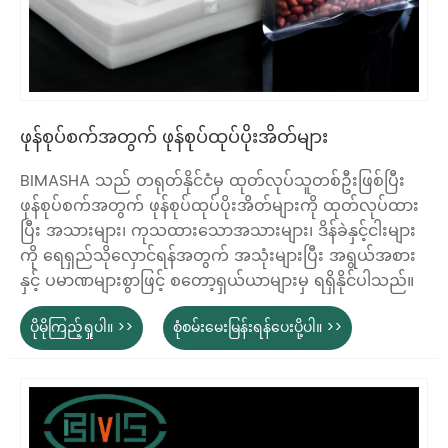
ဖုန်စုပ်စက်အတွက် ဖုန်စုပ်ထုပ်ပိုးအိတ်များ
BIMASHA သည် တရုတ်နိုင်ငံမှ ထုတ်လုပ်သူတစ်ဦးဖြစ်ပြီး
ဖုန်စုပ်စက်အတွက် ဖုန်စုပ်ထုပ်ပိုးအိတ်များကို ထုတ်လုပ်ထား
ပြီး အသားများ၊ ကုသထားသောအသားများ၊ ဒိန်ခဲနှင့်ငါးများ
ကို ရေရှည်သိုလှောင်ရန်အတွက် အသုံးများပြီး အရွယ်အစား
နှင့် ပမာဏများစွာဖြင့် စတော့ရှယ်ယာများမှ ရရှိနိုင်ပါသည်။
ပိုမိုကြည့်ရှုပါ။ >>
စုံစမ်းမေးမြန်းရန်ပေးပို့ပါ။ >>