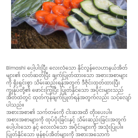
Bimashi ပေါ့ပါးပြီး လေးလံသော နိုင်လွန်လေဟာနယ်အိတ်
များ၏ လတ်ဆတ်ပြီး ချက်ပြုတ်ထားသော အစားအစာများ
ကို ရိုးရှင်းစွာ သိမ်းဆည်းရန်အတွက် ဒီဇိုင်းထုတ်ထားပြီး
ကျွန်ုပ်တို့၏ ဖောင်းကြွပြီး ပြုတ်နိုင်သော အပိုင်းများသည်
အိတ်ထဲတွင် ထုတ်ကုန်ချက်ပြုတ်ရန်အတွက်လည်း သင့်လျော်
ပါသည်။
အစားအစာ၏ သက်တမ်းကို ငါးဆအထိ တိုးပေးပါ။
အစားအစာများကို ထုပ်ပိုးခြင်းနှင့် သိမ်းဆည်းခြင်းအတွက်
ပေါ့ပါးသော နှင့် လေးလံသော အပိုင်းများကို အသုံးပြုပါ။
ပြုတ်နိုင်သော ဖုန်စုပ်အိတ်များကို အစားအသောက်