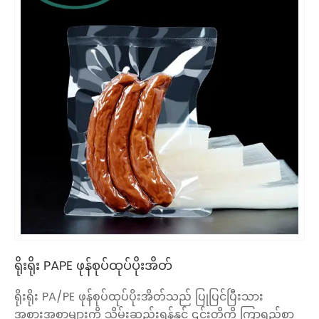
ရိုးရိုး PAPE ဖုန်စုပ်ထုပ်ပိုးအိတ်
ရိုးရိုး PA/PE ဖုန်စုပ်ထုပ်ပိုးအိတ်သည် ပြုပြင်ပြီးသား
အစားအစာများကို သိမ်းဆည်းရန်နှင့် ၎င်းတို့ကို ကြာရှည်စွာ