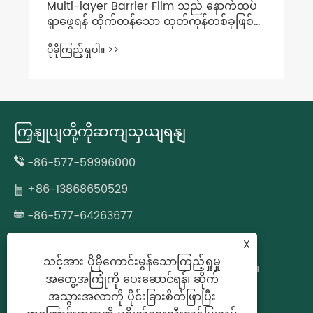
Multi-layer Barrier Film သည် နောက်ထပ်
ရှာဖွေရန် ထိုက်တန်သော ထုတ်ကုန်တစ်ခုဖြစ်ပါ
သလား။
ပိုမိုကြည့်ရှုပါ။ >>
ကြှနျုပျတို့ကိုဆကျသှယျရနျ
-86-577-59996000
+86-13868650529
-86-577-64263677
wzcjpack@gmail.com
X
သင့်အား ပိုမိုကောင်းမွန်သောကြည့်ရှုမှု
No.677 Fazhan လမ်း၊ Longgang၊ Wenzhou၊
အတွေ့အကြုံကို ပေးဆောင်ရန်၊ ဆိုက်
Zhejiang ပြည်နယ်၊ တရုတ်
အသွားအလာကို ပိုင်းခြားစိတ်ဖြာပြီး