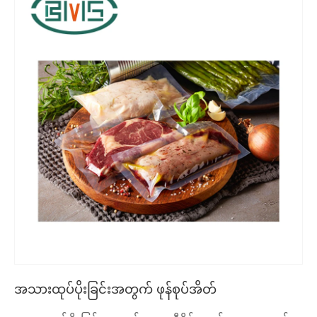
အသားထုပ်ပိုးခြင်းအတွက် ဖုန်စုပ်အိတ်