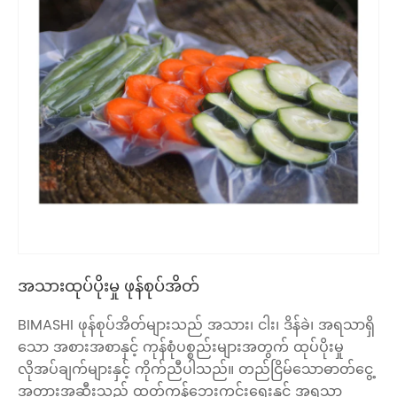
အသားထုပ်ပိုးမှု ဖုန်စုပ်အိတ်
BIMASHI ဖုန်စုပ်အိတ်များသည် အသား၊ ငါး၊ ဒိန်ခဲ၊ အရသာရှိ
သော အစားအစာနှင့် ကုန်စုံပစ္စည်းများအတွက် ထုပ်ပိုးမှု
လိုအပ်ချက်များနှင့် ကိုက်ညီပါသည်။ တည်ငြိမ်သောဓာတ်ငွေ့
အတားအဆီးသည် ထုတ်ကုန်ဘေးကင်းရေးနှင့် အရသာ